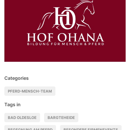
Categories
PFERD-MENSCH-TEAM
Tags in
BAD OLDESLOE
BARGTEHEIDE
BEGEGNUNG AM PFERD
BESONDERE FIRMENEVENTS