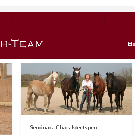
.net
Alte Landstraße 111, 22941 Bargteheide
Mo.-Fr. 1
H
Seminar: Charaktertypen